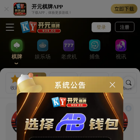
开元棋牌
APP
下载APP，体验更多游戏！
登录
注册
棋牌
娱乐场
老虎机
捕鱼
视讯
收藏
热门
开元棋牌
乐游棋牌
VG棋牌