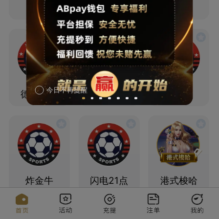
21 点
抢庄牛牛
炸金花
今日不再提醒
德州扑克
通比牛牛
二八杠
炸金牛
闪电21点
港式梭哈